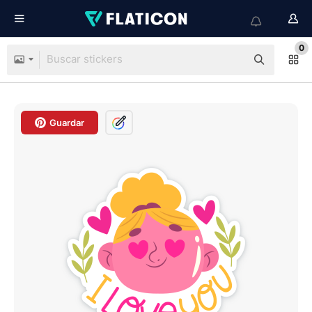
0
Guardar