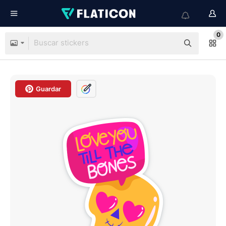
0
Guardar