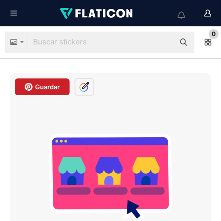
0
Guardar