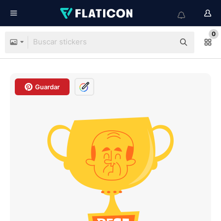
0
Guardar