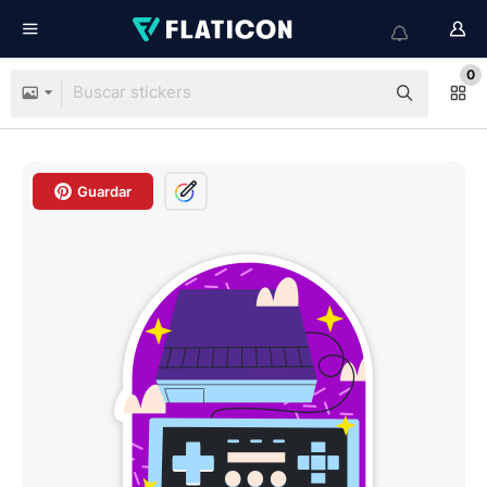
0
Guardar