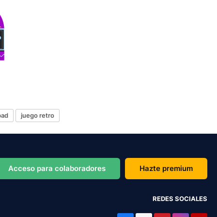
pad
juego retro
Acceso para colaboradores
Hazte premium
REDES SOCIALES