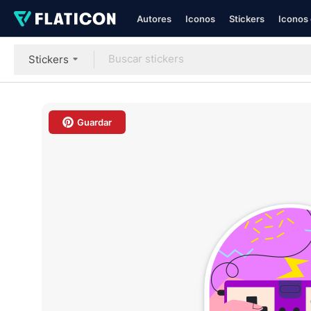
Autores
Iconos
Stickers
Iconos 
Stickers
Guardar