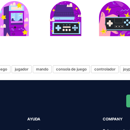
uego
jugador
mando
consola de juego
controlador
joy
AYUDA
COMPANY