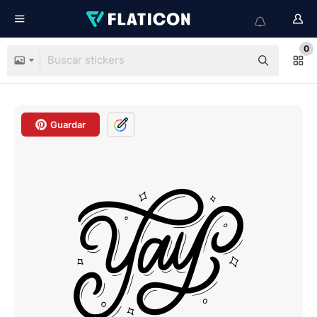
0
Guardar