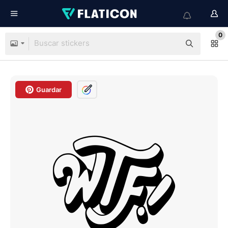
0
Guardar