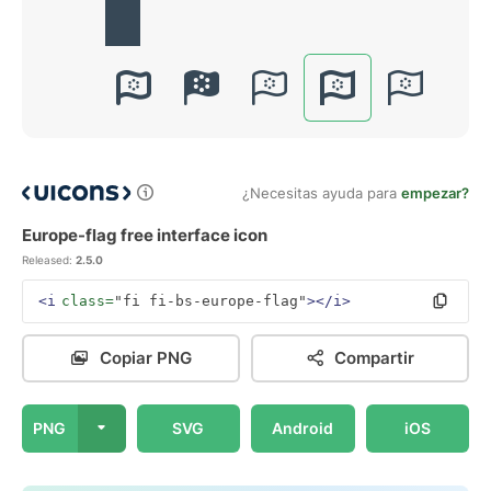
¿Necesitas ayuda para
empezar?
Europe-flag free interface icon
Released:
2.5.0
<i
class=
"fi fi-bs-europe-flag"
></i>
Copiar PNG
Compartir
PNG
SVG
Android
iOS