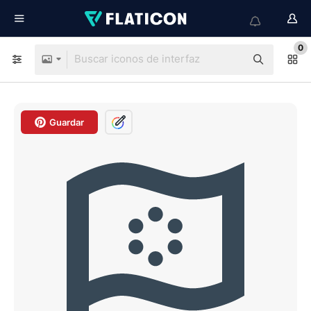
0
Guardar