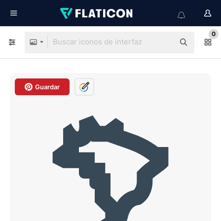
0
Guardar