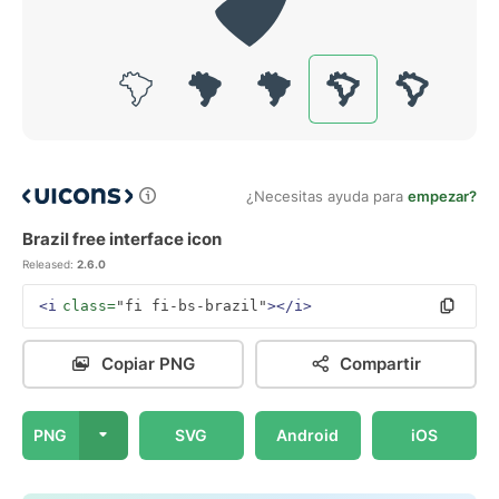
¿Necesitas ayuda para
empezar?
Brazil free interface icon
Released:
2.6.0
<i
class=
"fi fi-bs-brazil"
></i>
Copiar PNG
Compartir
PNG
SVG
Android
iOS