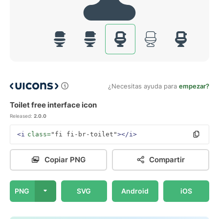
¿Necesitas ayuda para
empezar?
Toilet free interface icon
Released:
2.0.0
<i
class=
"fi fi-br-toilet"
></i>
Copiar PNG
Compartir
PNG
SVG
Android
iOS