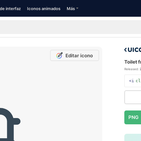
de interfaz
Iconos animados
Más
Editar icono
Toilet 
Released:
<i
cl
PNG