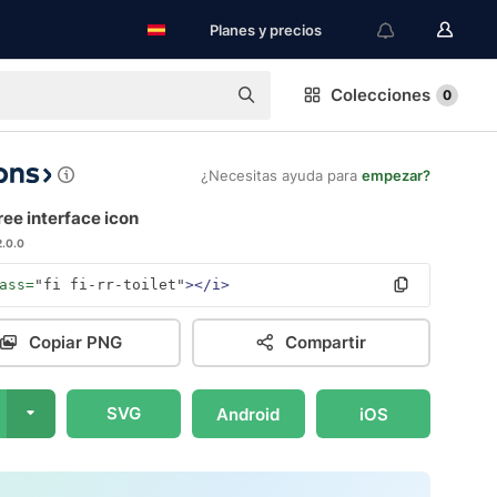
Planes y precios
Colecciones
0
¿Necesitas ayuda para
empezar?
free interface icon
2.0.0
ass=
"fi fi-rr-toilet"
></i>
Copiar PNG
Compartir
SVG
Android
iOS