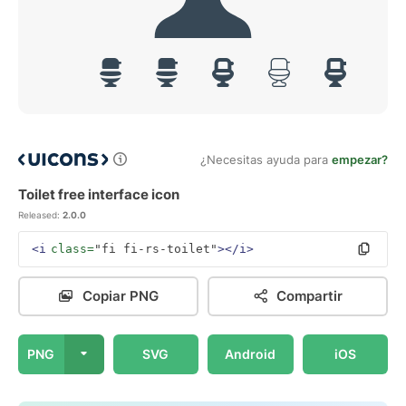
¿Necesitas ayuda para
empezar?
Toilet free interface icon
Released:
2.0.0
<i
class=
"fi fi-rs-toilet"
></i>
Copiar PNG
Compartir
PNG
SVG
Android
iOS