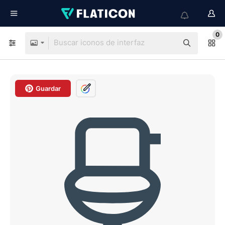
0
Guardar