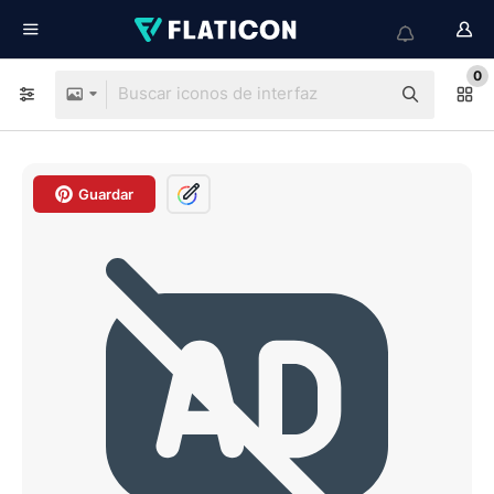
0
Guardar