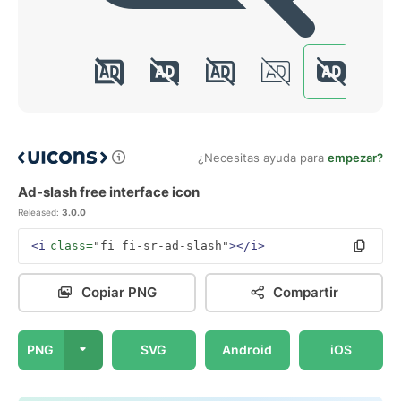
¿Necesitas ayuda para
empezar?
Ad-slash free interface icon
Released:
3.0.0
<i
class=
"fi fi-sr-ad-slash"
></i>
Copiar PNG
Compartir
PNG
SVG
Android
iOS