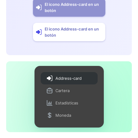
El icono Address-card en un
botón
El icono Address-card en un
botón
Address-card
Cartera
Estadísticas
Moneda