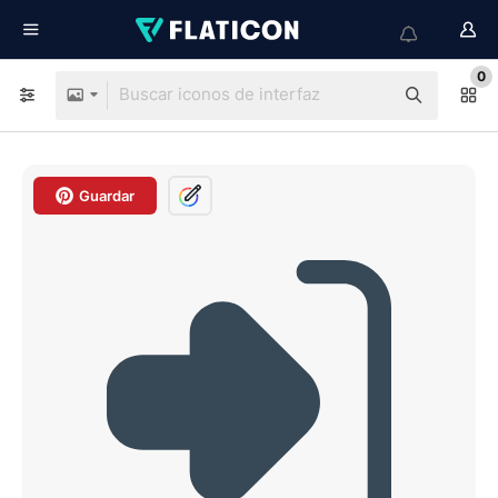
0
Guardar