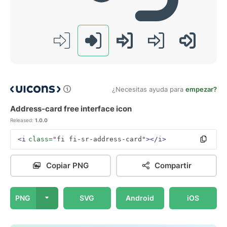
¿Necesitas ayuda para
empezar?
Address-card free interface icon
Released:
1.0.0
<i
class=
"fi fi-sr-address-card"
></i>
Copiar PNG
Compartir
PNG
SVG
Android
iOS