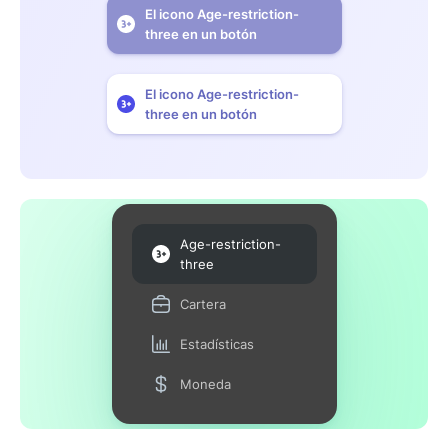
El icono Age-restriction-
three en un botón
El icono Age-restriction-
three en un botón
Age-restriction-
three
Cartera
Estadísticas
Moneda