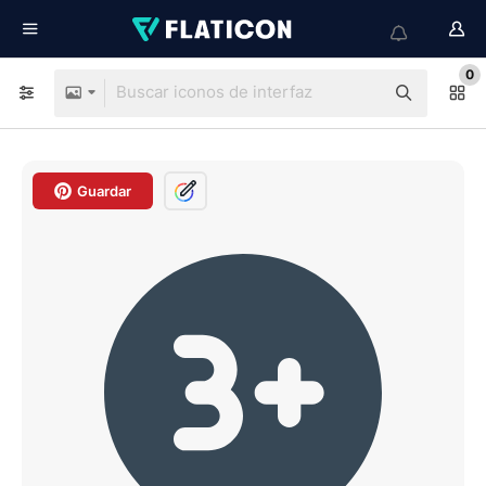
0
Guardar