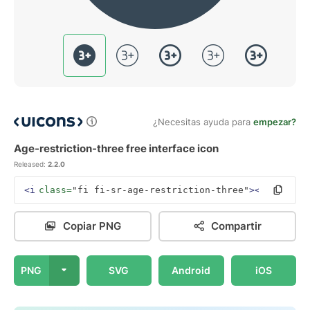
¿Necesitas ayuda para
empezar?
Age-restriction-three free interface icon
Released:
2.2.0
<i
class=
"fi fi-sr-age-restriction-three"
></i>
Copiar PNG
Compartir
PNG
SVG
Android
iOS