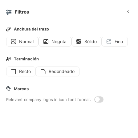
Filtros
0
Anchura del trazo
Normal
Negrita
Sólido
Fino
Iconos
Stickers
Iconos animados
Iconos de interfaz
Terminación
Recto
Redondeado
19
Iconos de interfaz de
Campana-de-
Marcas
la-escuela
Relevant company logos in icon font format.