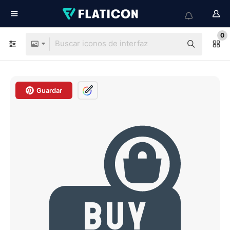
0
Guardar