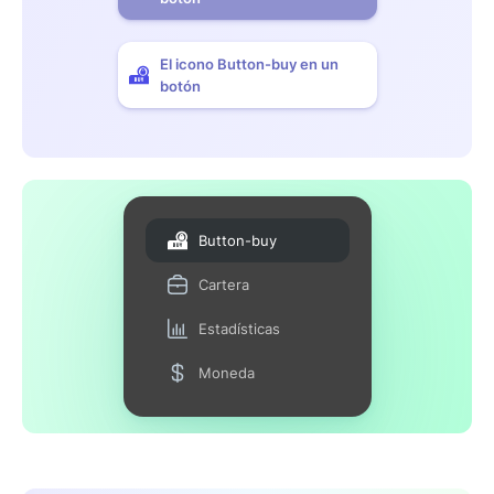
El icono Button-buy en un
botón
Button-buy
Cartera
Estadísticas
Moneda