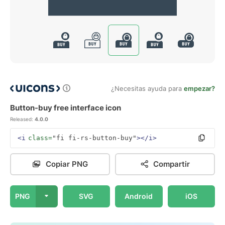
¿Necesitas ayuda para
empezar?
Button-buy free interface icon
Released:
4.0.0
<i
class=
"fi fi-rs-button-buy"
></i>
Copiar PNG
Compartir
PNG
SVG
Android
iOS