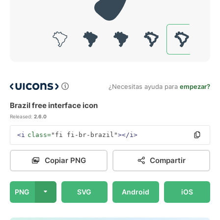
¿Necesitas ayuda para
empezar?
Brazil free interface icon
Released:
2.6.0
<i
class=
"fi fi-br-brazil"
></i>
Copiar PNG
Compartir
PNG
SVG
Android
iOS