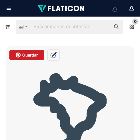
0
Guardar