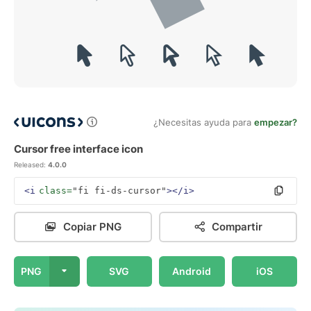
¿Necesitas ayuda para
empezar?
Cursor free interface icon
Released:
4.0.0
<i
class=
"fi fi-ds-cursor"
></i>
Copiar PNG
Compartir
PNG
SVG
Android
iOS