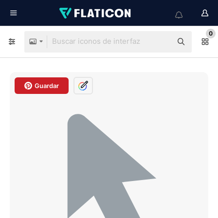
0
Guardar