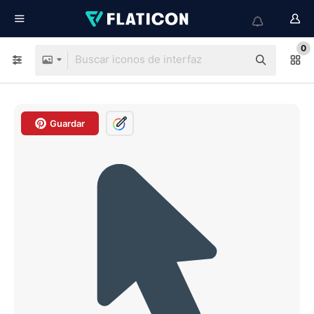
0
Guardar