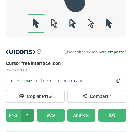
¿Necesitas ayuda para
empezar?
Cursor free interface icon
Released:
1.0.0
<i
class=
"fi fi-sr-cursor"
></i>
Copiar PNG
Compartir
PNG
SVG
Android
iOS