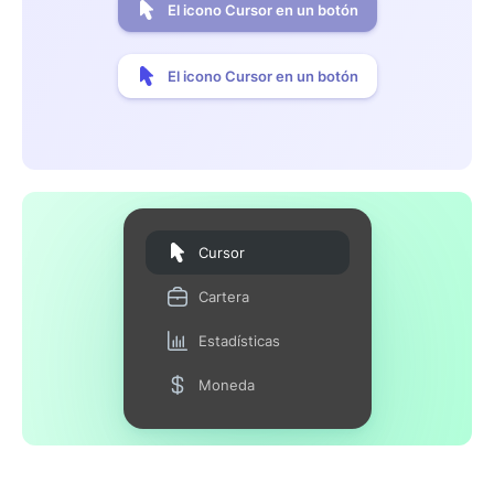
El icono Cursor en un botón
El icono Cursor en un botón
Cursor
Cartera
Estadísticas
Moneda