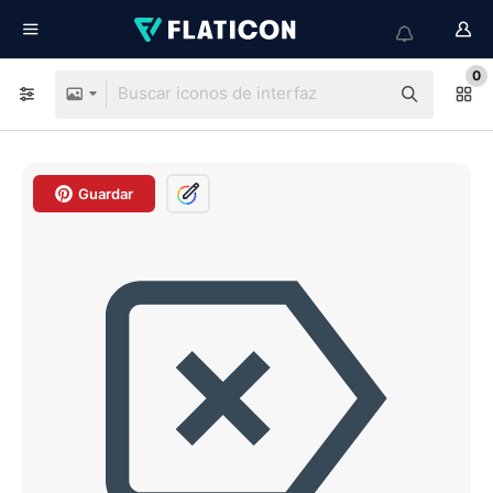
0
Guardar