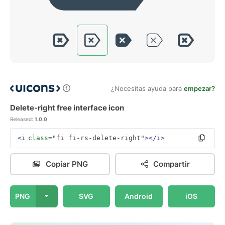
¿Necesitas ayuda para
empezar?
Delete-right free interface icon
Released:
1.0.0
<i
class=
"fi fi-rs-delete-right"
></i>
Copiar PNG
Compartir
PNG
SVG
Android
iOS