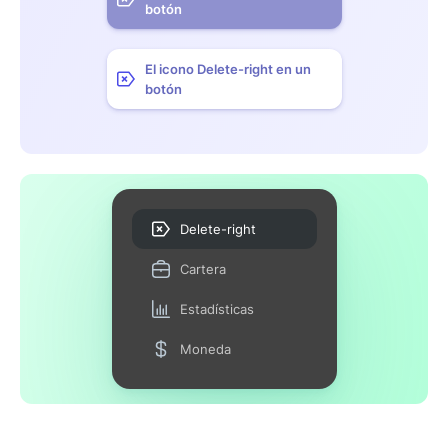
botón
El icono Delete-right en un
botón
Delete-right
Cartera
Estadísticas
Moneda