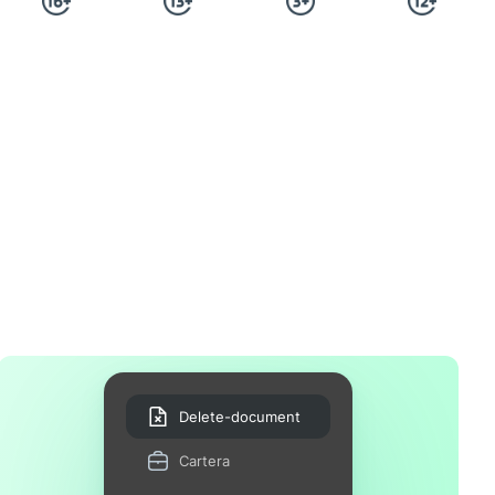
Delete-document
Cartera