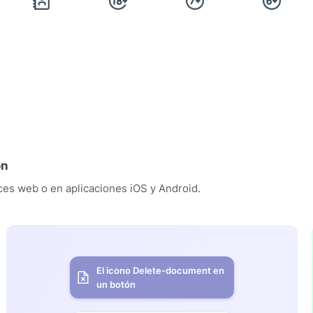
ón
es web o en aplicaciones iOS y Android.
El icono Delete-document en
un botón