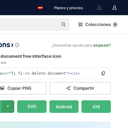
Planes y precios
Colecciones
0
¿Necesitas ayuda para
empezar?
-document free interface icon
1.0.0
ass=
"fi fi-rs-delete-document"
></i>
Copiar PNG
Compartir
SVG
Android
iOS