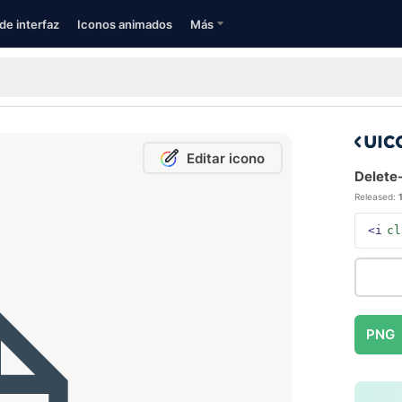
de interfaz
Iconos animados
Más
Editar icono
Delete
Released:
<i
cl
PNG