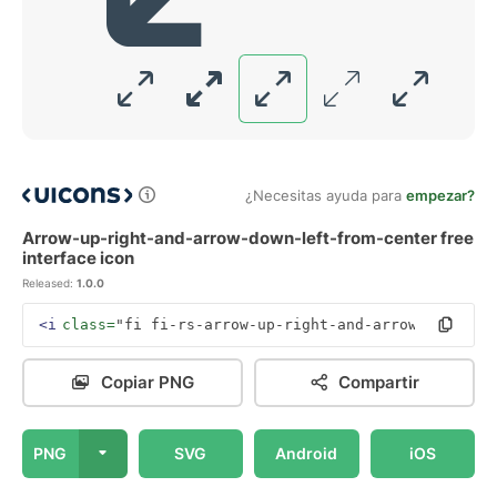
¿Necesitas ayuda para
empezar?
Arrow-up-right-and-arrow-down-left-from-center free
interface icon
Released:
1.0.0
<i
class=
"fi fi-rs-arrow-up-right-and-arrow-down-lef
Copiar PNG
Compartir
PNG
SVG
Android
iOS