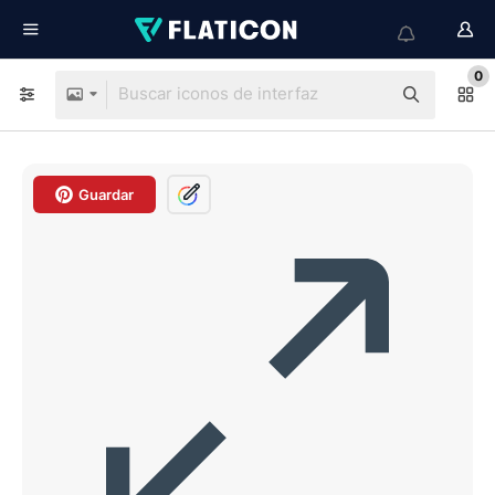
0
Guardar