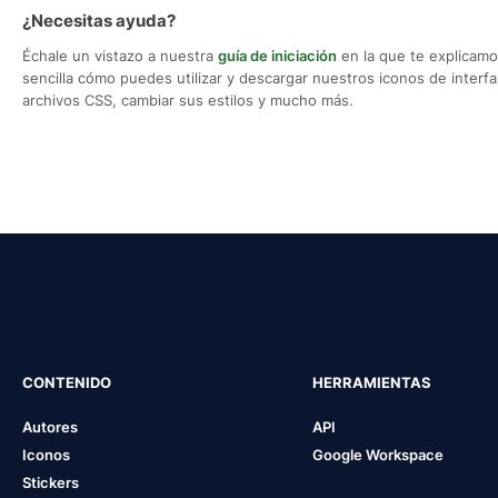
¿Necesitas ayuda?
Échale un vistazo a nuestra
guía de iniciación
en la que te explicam
sencilla cómo puedes utilizar y descargar nuestros iconos de interfaz,
archivos CSS, cambiar sus estilos y mucho más.
CONTENIDO
HERRAMIENTAS
Autores
API
Iconos
Google Workspace
Stickers