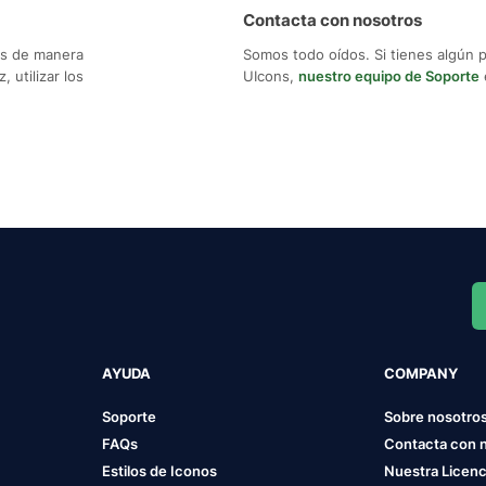
Contacta con nosotros
os de manera
Somos todo oídos. Si tienes algún 
 utilizar los
UIcons,
nuestro equipo de Soporte
AYUDA
COMPANY
Soporte
Sobre nosotro
FAQs
Contacta con 
Estilos de Iconos
Nuestra Licenc