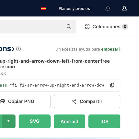
Planes y precios
Colecciones
0
¿Necesitas ayuda para
empezar?
up-right-and-arrow-down-left-from-center free
ce icon
1.0.0
ass=
"fi fi-sr-arrow-up-right-and-arrow-down-left-from-ce
Copiar PNG
Compartir
SVG
Android
iOS