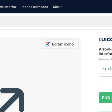
de interfaz
Iconos animados
Más
Editar icono
Arrow-
interfa
Released:
<i
cl
PNG