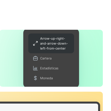
Arrow-up-right-
and-arrow-down-
left-from-center
Cartera
Estadísticas
Moneda