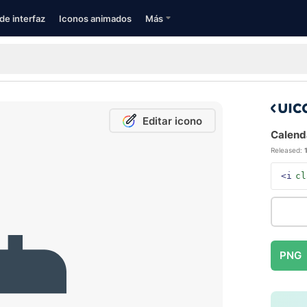
de interfaz
Iconos animados
Más
Editar icono
Calend
Released:
<i
cl
PNG