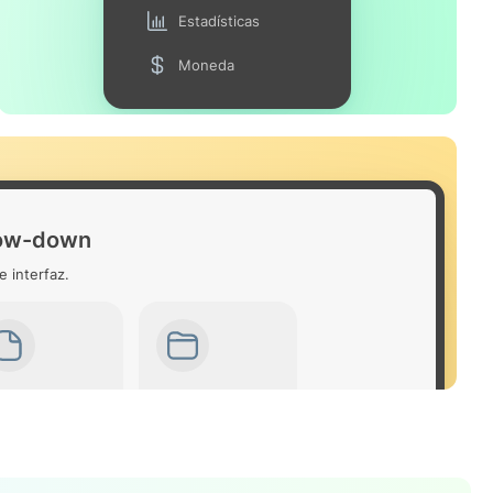
Estadísticas
Moneda
row-down
e interfaz.