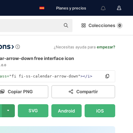
Planes y precios
Colecciones
0
¿Necesitas ayuda para
empezar?
ar-arrow-down free interface icon
1.0.0
ass=
"fi fi-ss-calendar-arrow-down"
></i>
Copiar PNG
Compartir
SVG
Android
iOS