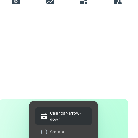
Calendar-arrow-
down
Cartera