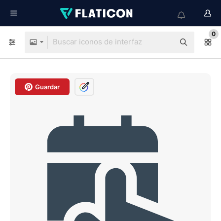
0
Guardar