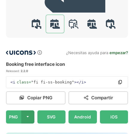
¿Necesitas ayuda para
empezar?
Booking free interface icon
Released:
2.2.0
<i
class=
"fi fi-ss-booking"
></i>
Copiar PNG
Compartir
PNG
SVG
Android
iOS