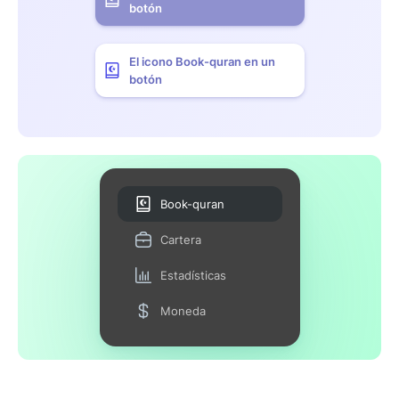
botón
El icono Book-quran en un
botón
Book-quran
Cartera
Estadísticas
Moneda