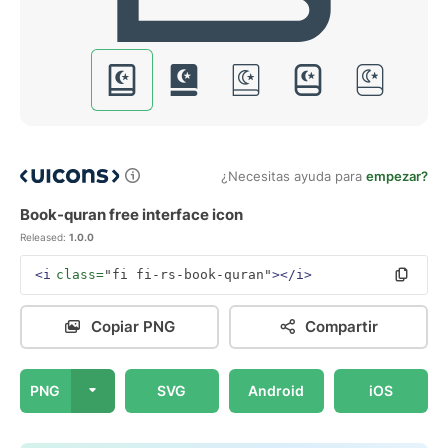
¿Necesitas ayuda para
empezar?
Book-quran free interface icon
Released:
1.0.0
<i
class=
"fi fi-rs-book-quran"
></i>
Copiar PNG
Compartir
PNG
SVG
Android
iOS