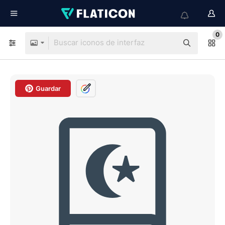
0
Guardar