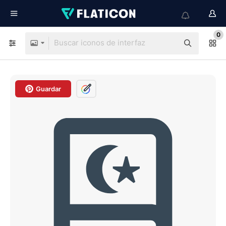
0
Guardar