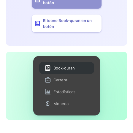
botón
El icono Book-quran en un
botón
Book-quran
Cartera
Estadísticas
Moneda