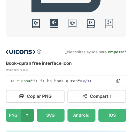
¿Necesitas ayuda para
empezar?
Book-quran free interface icon
Released:
1.0.0
<i
class=
"fi fi-bs-book-quran"
></i>
Copiar PNG
Compartir
PNG
SVG
Android
iOS