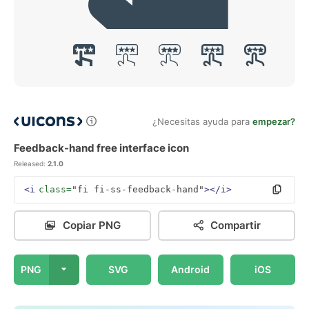
¿Necesitas ayuda para
empezar?
Feedback-hand free interface icon
Released:
2.1.0
<i
class=
"fi fi-ss-feedback-hand"
></i>
Copiar PNG
Compartir
PNG
SVG
Android
iOS