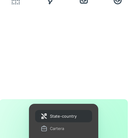
State-country
Cartera