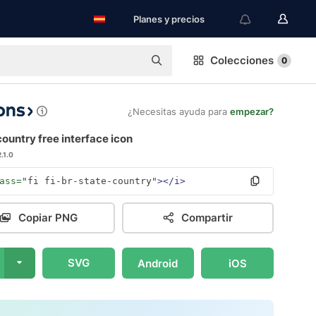
Planes y precios
Colecciones
0
¿Necesitas ayuda para
empezar?
ountry free interface icon
2.1.0
ass=
"fi fi-br-state-country"
></i>
Copiar PNG
Compartir
SVG
Android
iOS