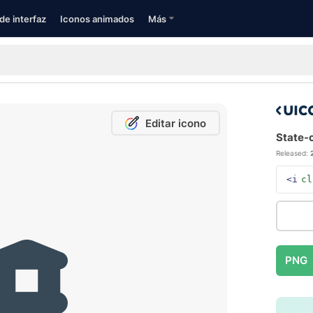
de interfaz
Iconos animados
Más
Editar icono
State-c
Released:
<i
cl
PNG