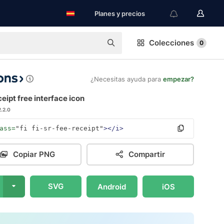
Planes y precios
Colecciones
0
¿Necesitas ayuda para
empezar?
eipt free interface icon
2.2.0
ass=
"fi fi-sr-fee-receipt"
></i>
Copiar PNG
Compartir
SVG
Android
iOS