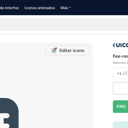
de interfaz
Iconos animados
Más
Editar icono
Fee-rec
Released:
<i
cl
PNG