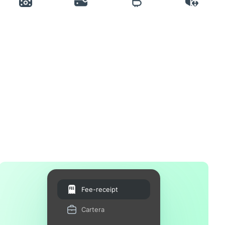
Fee-receipt
Cartera