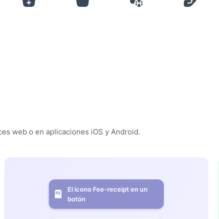
es web o en aplicaciones iOS y Android.
El icono Fee-receipt en un
botón