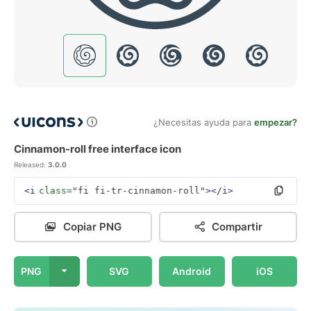
¿Necesitas ayuda para
empezar?
Cinnamon-roll free interface icon
Released:
3.0.0
<i
class=
"fi fi-tr-cinnamon-roll"
></i>
Copiar PNG
Compartir
PNG
SVG
Android
iOS