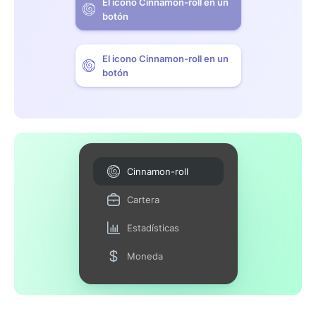
El icono Cinnamon-roll en un
botón
El icono Cinnamon-roll en un
botón
Cinnamon-roll
Cartera
Estadísticas
Moneda