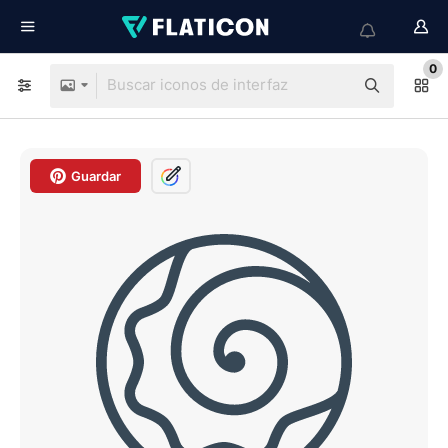
0
Guardar