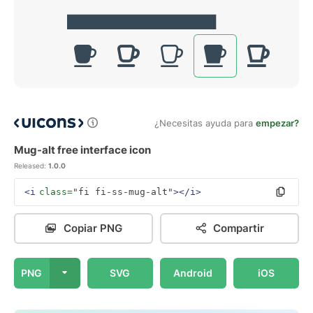
¿Necesitas ayuda para
empezar?
Mug-alt free interface icon
Released:
1.0.0
<i
class=
"fi fi-ss-mug-alt"
></i>
Copiar PNG
Compartir
PNG
SVG
Android
iOS