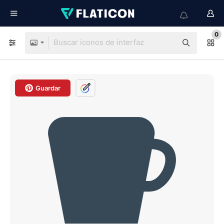
0
Guardar