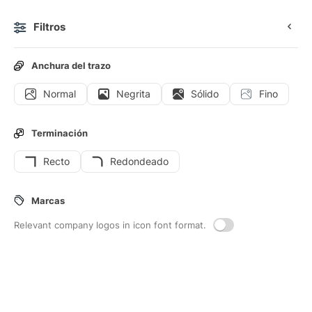
Filtros
0
Anchura del trazo
Normal
Negrita
Sólido
Fino
Iconos
Iconos animados
Iconos de interfaz
Terminación
Recto
Redondeado
32
Iconos de interfaz de
Marcas
Autenticacion
Relevant company logos in icon font format.