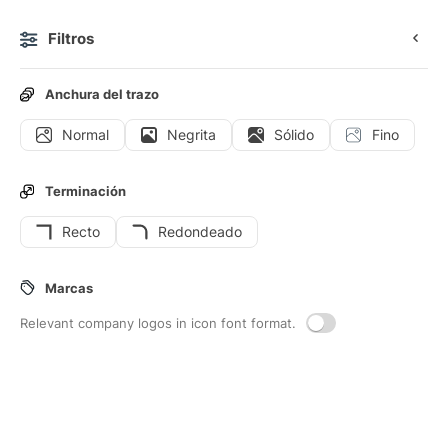
Filtros
0
Anchura del trazo
Normal
Negrita
Sólido
Fino
Iconos
Stickers
Iconos animados
Iconos de interfaz
Terminación
Recto
Redondeado
8
Iconos de interfaz de
Saco-de-
Marcas
boxeo
Relevant company logos in icon font format.