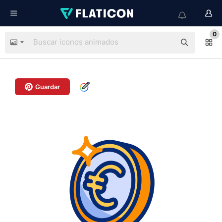
0
Guardar