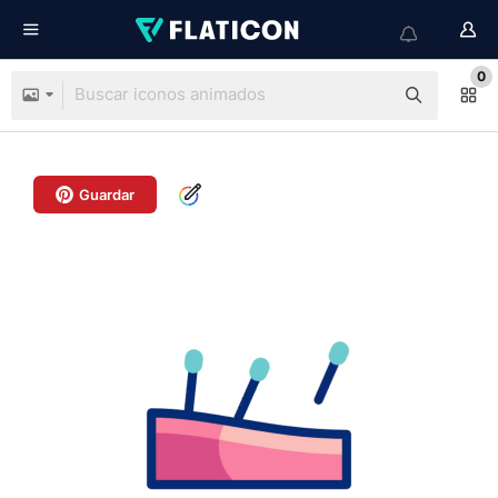
0
Guardar