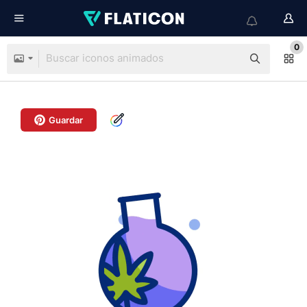
0
Guardar