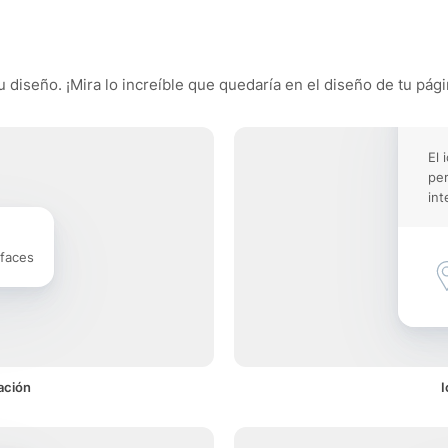
u diseño. ¡Mira lo increíble que quedaría en el diseño de tu pági
El 
pe
int
rfaces
ación
I