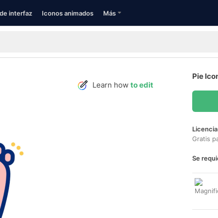
de interfaz
Iconos animados
Más
Pie Ico
Learn how
to edit
Licencia
Gratis p
Se requi