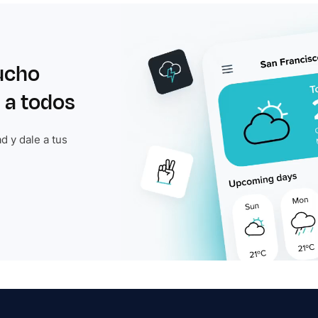
ucho
 a todos
d y dale a tus