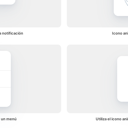
 notificación
Icono an
n un menú
Utiliza el icono a