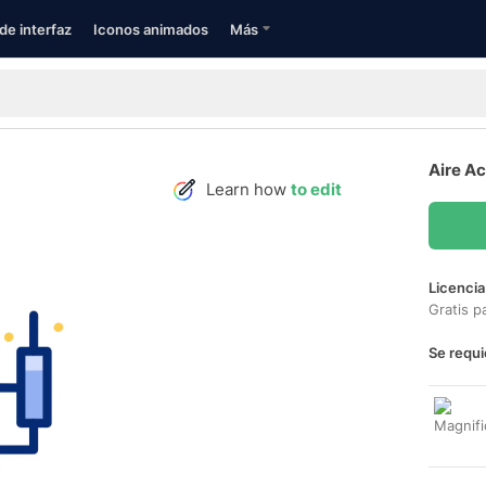
de interfaz
Iconos animados
Más
Aire A
Learn how
to edit
Licencia
Gratis p
Se requi