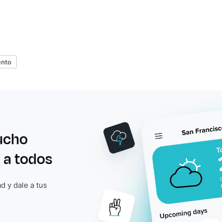
ento
ucho
 a todos
d y dale a tus