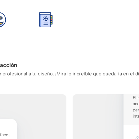
 acción
profesional a tu diseño. ¡Mira lo increíble que quedaría en el 
El 
aco
pe
int
rfaces