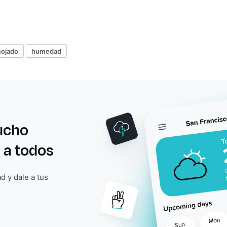
ojado
humedad
ucho
 a todos
d y dale a tus