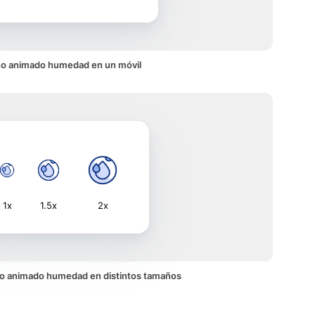
no animado humedad en un móvil
1x
1.5x
2x
cono animado humedad en distintos tamaños