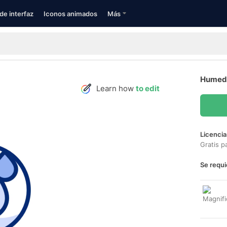
de interfaz
Iconos animados
Más
Humeda
Learn how
to edit
Licencia
Gratis p
Se requi