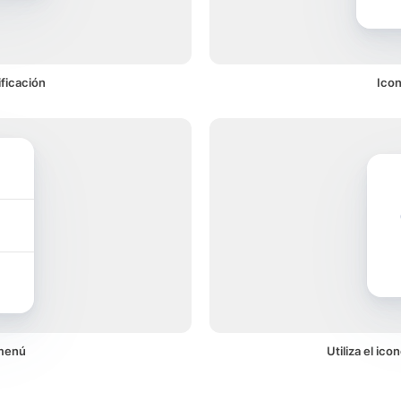
ficación
Ico
menú
Utiliza el i