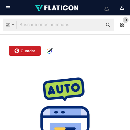
0
Guardar