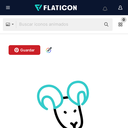
0
Guardar