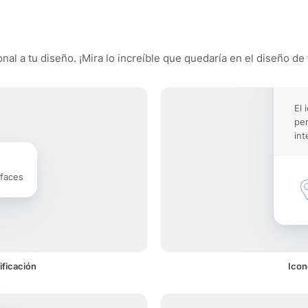
al a tu diseño. ¡Mira lo increíble que quedaría en el diseño de 
El 
pe
int
rfaces
ificación
Icon