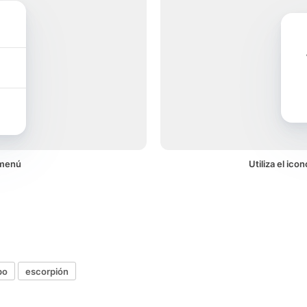
 menú
Utiliza el ic
po
escorpión