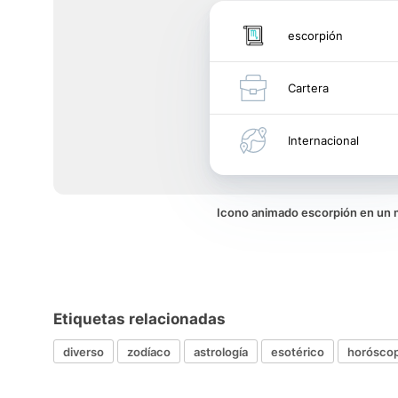
escorpión
Cartera
Internacional
Icono animado escorpión en un
Etiquetas relacionadas
diverso
zodíaco
astrología
esotérico
horósco