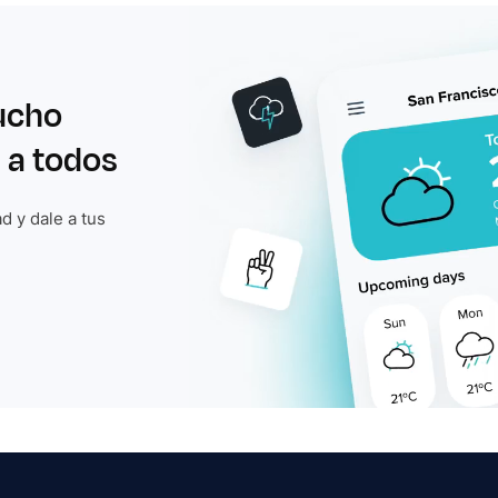
ucho
 a todos
d y dale a tus