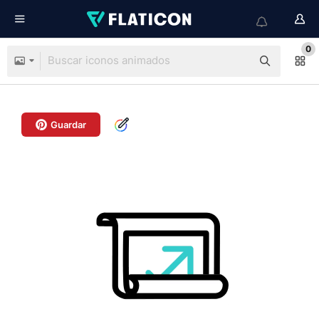
0
Guardar