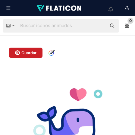
0
Guardar