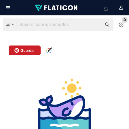
0
Guardar