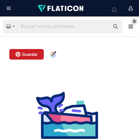
0
Guardar