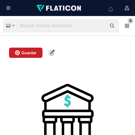
0
Guardar